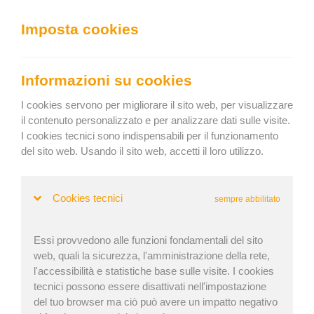
We can show you the content in the following language:
Imposta cookies
Togg
navig
Carica efficacemente
Informazioni su cookies
Keep current language
I cookies servono per migliorare il sito web, per visualizzare
il contenuto personalizzato e per analizzare dati sulle visite.
I cookies tecnici sono indispensabili per il funzionamento
Accueil
»
Blog
» Improve your special cargo loading and
del sito web. Usando il sito web, accetti il loro utilizzo.
transportation
Improve your special cargo loading and
Cookies tecnici
sempre abbilitato
transportation
Essi provvedono alle funzioni fondamentali del sito
web, quali la sicurezza, l'amministrazione della rete,
Martina Krupičková | Pubblicato: 31. Gen 2024 |
l'accessibilità e statistiche base sulle visite. I cookies
tecnici possono essere disattivati nell'impostazione
Aggiornato: 23. Gen 2026
del tuo browser ma ciò può avere un impatto negativo