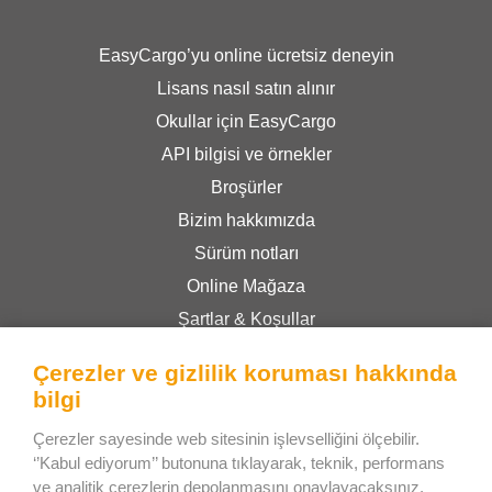
EasyCargo’yu online ücretsiz deneyin
Lisans nasıl satın alınır
Okullar için EasyCargo
API bilgisi ve örnekler
Broşürler
Bizim hakkımızda
Sürüm notları
Online Mağaza
Şartlar & Koşullar
Gizlilik Politikası
Çerezler ve gizlilik koruması hakkında
bilgi
Bee Interactive s.r.o.
Çerezler sayesinde web sitesinin işlevselliğini ölçebilir.
U Pekarky 484/1a
‘’Kabul ediyorum’’ butonuna tıklayarak, teknik, performans
ve analitik çerezlerin depolanmasını onaylayacaksınız.
180 00 Prague 8 – Liben