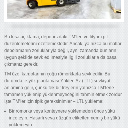
Bu kısa açıklama, deponuzdaki TM’leri ve lityum pil
düzenlemelerini özetlemektedir. Ancak, yalnızca bu malları
depolamanın zorluklarıyla değil, aynı zamanda bunların
uygun şekilde sevk edilmesiyle ilgili zorluklarla da başa
çıkmanız gerekir.
TM özel kargolarının çoğu römorklarla sevk edilir. Bu
durumda, e-yük planlaması Yükten Az (LTL) sevkiyat
anlamına gelir, çünkü tek bir treylerin yalnızca TM’lerle
tamamen yüklenip yüklenmeyeceğini tahmin etmek zordur.
İşte TM’ler için tipik gereksinimler – LTL yükleme:
Bir römorka veya konteynere yüklemeden önce yükü
inceleyin. Hasarlı veya düzgün etiketlenmemiş bir yükü
yüklemeyin.