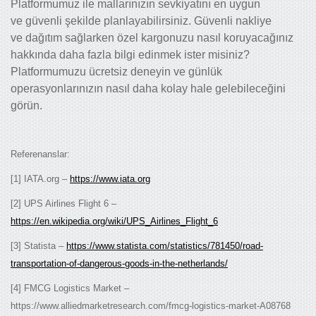
Platformumuz ile mallarınızın sevkiyatını en uygun
ve güvenli şekilde planlayabilirsiniz. Güvenli nakliye
ve dağıtım sağlarken özel kargonuzu nasıl koruyacağınız
hakkında daha fazla bilgi edinmek ister misiniz?
Platformumuzu ücretsiz deneyin ve günlük
operasyonlarınızın nasıl daha kolay hale gelebileceğini
görün.
Referenanslar:
[1] IATA.org –
https://www.iata.org
[2] UPS Airlines Flight 6 –
https://en.wikipedia.org/wiki/UPS_Airlines_Flight_6
[3] Statista –
https://www.statista.com/statistics/781450/road-
transportation-of-dangerous-goods-in-the-netherlands/
[4] FMCG Logistics Market –
https://www.alliedmarketresearch.com/fmcg-logistics-market-A08768