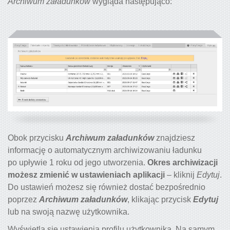
Archiwum załadunków
wygląda następująco:
Obok przycisku
Archiwum załadunków
znajdziesz
informację o automatycznym archiwizowaniu ładunku
po upływie 1 roku od jego utworzenia.
Okres archiwizacji
możesz zmienić w ustawieniach aplikacji
– kliknij
Edytuj
.
Do ustawień możesz się również dostać bezpośrednio
poprzez
Archiwum załadunków
, klikając przycisk
Edytuj
lub na swoją nazwę użytkownika.
Wyświetlą się ustawienia profilu użytkownika. Na samym