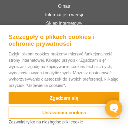
O nas
Informacje o wersji
Sklep internetowy
Regulamin serwisu
Szczegóły o plikach cookies i
Polityka prywatności
ochronie prywatności
Dzięki plikom cookies możemy mierzyć funkcjonalność
Bee Interactive s.r.o.
strony internetowej. Klikając przycisk “Zgadzam się“
wyrażasz zgodę na zapisywanie cookies technicznych,
U Pekarky 484/1a
wydajnościowych i analyticznych. Możesz dostosować
180 00 Prague 8 – Liben
wykorzysywanie ciasteczek do swoich preferencji, klikając
Republika Czeska
przycisk “Ustawienia cookies“.
Napisz do nas na WhatsApp
Zgadzam się
Ustawienia cookies
Zezwalaj tylko na niezbędne pliki cookie
Sprobuj
Wideo