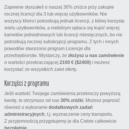
Zapewne słyszałeś o naszej 30% zniżce przy zakupie
rocznej licencji dla 3 lub więcej użytkowników. Nie
wszyscy klienci potrzebują jednak licencji, z której korzysta
wielu użytkowników, a niektórym opłaca się kupić więcej
karnetów jednodniowych lub licencji miesięcznych, bo nie
potrzebują rocznej subskrypcji programu. Z tych i innych
powodów stworzono program
Licencje dla
przedsiębiorstw
. Wystarczy, że
złożysz u nas zamówienie
o wartości przekraczającej
2100 € (
$2400)
i możesz
korzystać ze wszystkich zalet oferty.
Korzyści z programu
Jeśli wartość Twojego zamówienia przekroczy powyższą
kwotę, to otrzymasz od nas
30% zniżki
. Możesz poprosić
również o wykonanie
dodatkowych zadań
administracyjnych
, t.j. wyznaczenie ceny transportu.
Z przyjemnością przygotujemy je dla Ciebie całkowicie
bezpłatnie
.