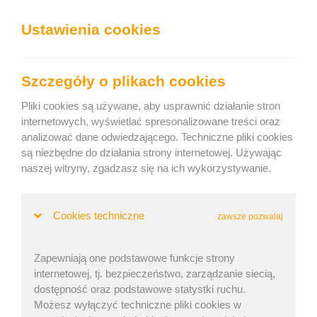
We can show you the content in the following language:
Ustawienia cookies
Togg
navig
Załaduj sprawnie
Szczegóły o plikach cookies
Keep current language
Pliki cookies są używane, aby usprawnić działanie stron
internetowych, wyświetlać spresonalizowane treści oraz
analizować dane odwiedzającego. Techniczne pliki cookies
Home
»
Dziennik
» Trzy proste zadania, które sprawdzą Twoją
są niezbędne do działania strony internetowej. Używając
wiedzę na temat planowania załadunku
naszej witryny, zgadzasz się na ich wykorzystywanie.
Trzy proste zadania, które sprawdzą
Twoją wiedzę na temat planowania
Cookies techniczne
zawsze pozwalaj
załadunku
Zapewniają one podstawowe funkcje strony
internetowej, tj. bezpieczeństwo, zarządzanie siecią,
dostępność oraz podstawowe statystki ruchu.
Lukáš Brož | Opublikowano: 17 maj 2021 |
Możesz wyłączyć techniczne pliki cookies w