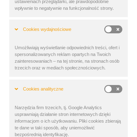
Zaktualizowano: 23 cze 2025
ustawieniach przeglądarki, ale prawdopodobnie
wpływnie to negatywnie na funkcjonalność strony.
Pisaliśmy już wiele o tym, jak efektywnie planować
ładunki, więc ten artykuł będzie nieco inny.
Cookies wydajnościowe
Przygotowaliśmy kilka
praktycznych zadań
, aby
sprawdzić Twoją wiedzę
na temat EasyCargo.
Umożliwiają wyświetlanie odpowiednich treści, ofert i
Poniższe zadania, choć nieco zmodyfikowane, są częścią
spersonalizowanych reklam opartych na Twoich
podręcznika dla nauczycieli szkół i uczelni wyższych,
zainteresowaniach – na tej stronie, na stronach osób
biorących udział w
projekcie
EasyCargo dla szkół
.
trzecich oraz w mediach społecznościowych.
Materiały te będą wkrótce dostępne do pobrania na naszej
stronie internetowej.
Cookies analityczne
Jeśli jesteś przedstawicielem szkoły i jesteś
zainteresowany dostępem do naszego programu, zapoznaj
się z
warunkami i zasadami korzystania z Serwisu
i
prześlij
Narzędzia firm trzecich, tj. Google Analytics
do nas maila
.
usprawniają działanie stron internetowych dzięki
informacjom o ich użytkowaniu. Pliki cookies zbierają
Rozwiązania do wszystkich zadań można pobrać
te dane w taki sposób, aby uniemożliwić
na końcu artykułu.
bezpośrednią identyfikację.