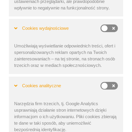
ustawieniach przeglądarki, ale prawdopodobnie
Changed Font to Noto Sans
wpływnie to negatywnie na funkcjonalność strony.
Better view control: 3D camera movement is now
smoother using both mouse and touch gestures
Cookies wydajnościowe
Main Menu also on Result list
Differentiation of EasyCargo Support user on Users Tab
Load Settings labels can display longer text
Umożliwiają wyświetlanie odpowiednich treści, ofert i
Cargo items loaded over plan are now highlighted by
spersonalizowanych reklam opartych na Twoich
bold style in Result list
zainteresowaniach – na tej stronie, na stronach osób
Better display of intersecting Weight arrows and
trzecich oraz w mediach społecznościowych.
overlapping Weight arrow labels
Better display of very close wheel axles
Public API Documentation – added Make app info and
Cookies analityczne
data formatting conventions
Vietnamese localization no longer requires an extra data
Narzędzia firm trzecich, tj. Google Analytics
download
usprawniają działanie stron internetowych dzięki
informacjom o ich użytkowaniu. Pliki cookies zbierają
Fixed
te dane w taki sposób, aby uniemożliwić
bezpośrednią identyfikację.
„Report will be open in new window” message box now