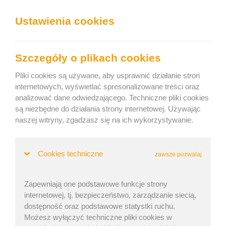
We can show you the content in the following language:
Ustawienia cookies
Togg
navig
Załaduj sprawnie
Szczegóły o plikach cookies
Keep current language
Pliki cookies są używane, aby usprawnić działanie stron
internetowych, wyświetlać spresonalizowane treści oraz
analizować dane odwiedzającego. Techniczne pliki cookies
Home
»
Informacje o wersji
» Release 19th August 2025
są niezbędne do działania strony internetowej. Używając
Release 19th August 2025
naszej witryny, zgadzasz się na ich wykorzystywanie.
Cookies techniczne
zawsze pozwalaj
| Opublikowano: 19 sie 2025 | Zaktualizowano: 30 mar
2026
Zapewniają one podstawowe funkcje strony
internetowej, tj. bezpieczeństwo, zarządzanie siecią,
dostępność oraz podstawowe statystki ruchu.
Możesz wyłączyć techniczne pliki cookies w
Improved