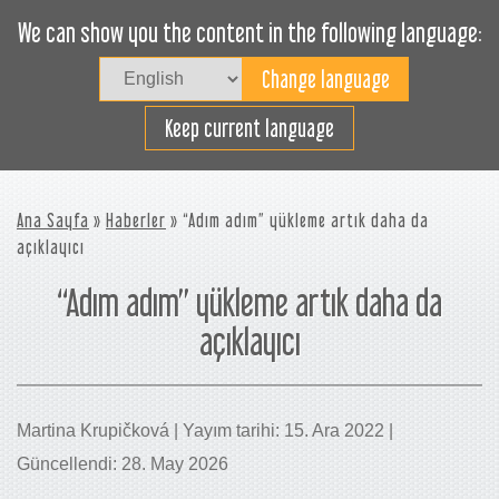
We can show you the content in the following language:
Togg
navig
Verimli bir şekilde yükleyin
Keep current language
Ana Sayfa
»
Haberler
» “Adım adım” yükleme artık daha da
açıklayıcı
“Adım adım” yükleme artık daha da
açıklayıcı
Martina Krupičková | Yayım tarihi: 15. Ara 2022 |
Güncellendi: 28. May 2026