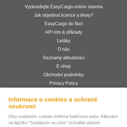
Vyzkoušejte EasyCargo online zdarma
Jak objednat licence a tikety?
EasyCargo do škol
API info & příklady
Letáky
O nás
Seznamy aktualizací
E-shop
Obchodní podmínky
Privacy Policy
Informace o cookies a ochraně
Bee Interactive s.r.o.
soukromí
U Pekařky 484/1a
Díky souborům cookies měříme funkčnost webu. Kliknutím
180 00 Praha 8 – Libeň
na tlačítko “Souhlasím se vším“ schválíte uložení