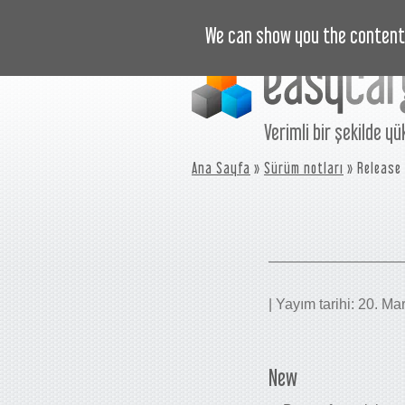
EĞITIM VIDEOLARI
FIYAT
We can show you the content 
Verimli bir şekilde yü
Ana Sayfa
»
Sürüm notları
» Release
| Yayım tarihi: 20. M
New