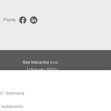
Paylaş
Bee Interactive s.r.o.
U Pekarky 484/1a
180 00 Prague 8 – Liben
Czech Republic
um’’ butonuna
WhatsApp üzerinden bizimle sohbet edin
m kullanımını