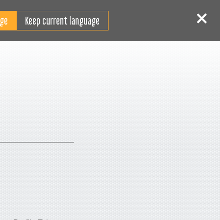
TR
Giriş
Kaydol
Keep current language