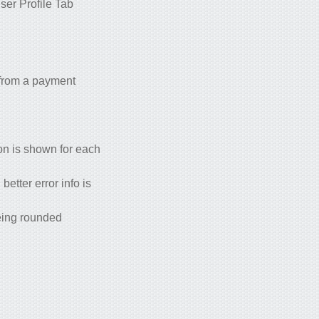
ser Profile Tab
 from a payment
on is shown for each
etter error info is
being rounded