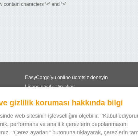
contain characters ‘<‘ and ‘>’
EasyCargo’yu online ücretsiz deneyin
Lisans nasıl satın alınır
Okullar için EasyCargo
ve gizlilik koruması hakkında bilgi
API bilgisi ve örnekler
Broşürler
inde web sitesinin işlevselliğini ölçebilir. ‘’Kabul ediyor
knik, performans ve analitik çerezlerin depolanmasını
Bizim hakkımızda
ız. ‘’Çerez ayarları’’ butonuna tıklayarak, çerezlerin ta
Sürüm notları