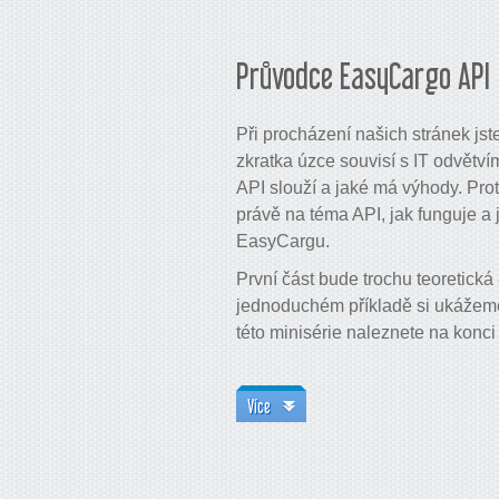
Průvodce EasyCargo API (d
Při procházení našich stránek jst
zkratka úzce souvisí s IT odvětv
API slouží a jaké má výhody. Proto
právě na téma API, jak funguje a
EasyCargu.
První část bude trochu teoretická
jednoduchém příkladě si ukážeme,
této minisérie naleznete na konci
Více