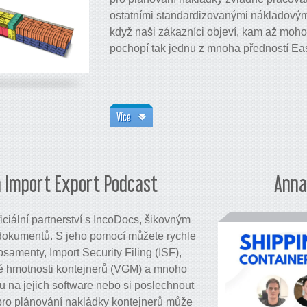
ostatními standardizovanými nákladovými
když naši zákazníci objeví, kam až mohou 
pochopí tak jednu z mnoha předností E
Více
a Import Export Podcast
Anna
ciální partnerství s IncoDocs, šikovným
dokumentů. S jeho pomocí můžete rychle
nosamenty, Import Security Filing (ISF),
é hmotnosti kontejnerů (VGM) a mnoho
u na jejich software nebo si poslechnout
 pro plánování nakládky kontejnerů může