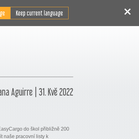
CS
ihlášení
Registrace
Keep current language
ana Aguirre | 31. Kvě 2022
asyCargo do škol přibližně 200
t naše pracovní listy k