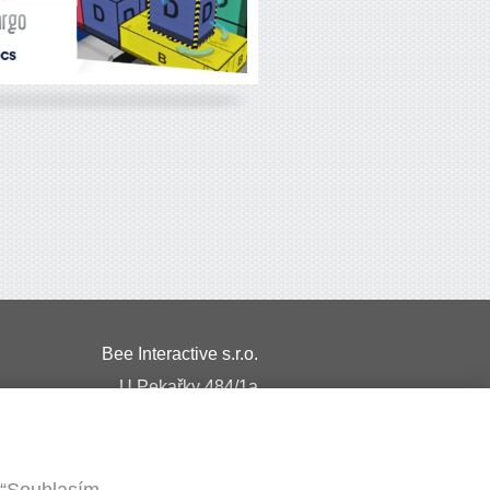
Bee Interactive s.r.o.
U Pekařky 484/1a
180 00 Praha 8 – Libeň
Česká republika
 “Souhlasím