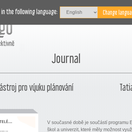
Př
L
BLOG
POTŘEBUJETE POMOC?
in the following language:
ektivně
Journal
ástroj pro výuku plánování
Tati
V současné době je součástí programu E
škol a univerzit, které měly možnost využí