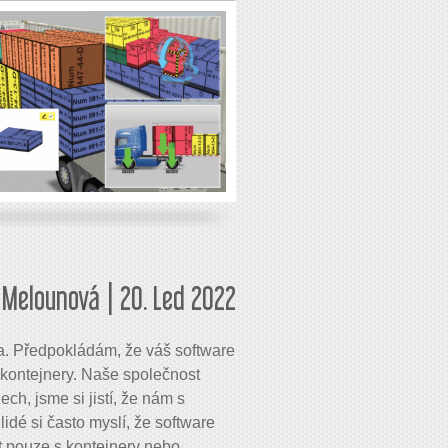
Melounová | 20. Led 2022
a. Předpokládám, že váš software
 kontejnery. Naše společnost
ch, jsme si jistí, že nám s
idé si často myslí, že software
t pouze s kontejnery nebo