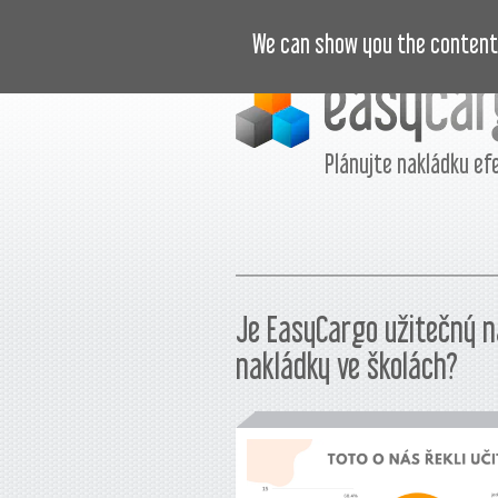
VIDEONÁVODY
CENÍK
JOURNA
We can show you the content 
Plánujte nakládku ef
Je EasyCargo užitečný n
nakládky ve školách?