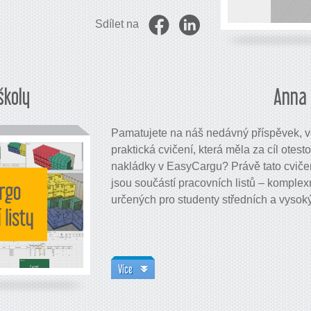
Sdílet na
školy
Anna 
Pamatujete na náš nedávný příspěvek, ve 
praktická cvičení, která měla za cíl otest
nakládky v EasyCargu? Právě tato cviče
jsou součástí pracovních listů – komple
určených pro studenty středních a vysoký
Více