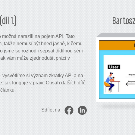
íl 1.)
Bartosz
e možná narazili na pojem API. Tato
ím, takže nemusí být hned jasné, k čemu
 jsme se rozhodli sepsat třídílnou sérii
 jak vám může zjednodušit práci v
 - vysvětlíme si význam zkratky API a na
 jak funguje v praxi. Obsah dalších dílů
 článku.
Sdílet na