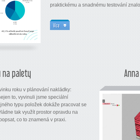
praktickému a snadnému testování znalos
Více
 na palety
Anna 
inku roku v plánování nakládky:
ejen to, vyvinuli jsme speciální
tejného typu položek dokáže pracovat se
vládne tak využít prostor opravdu na
opsat, co to znamená v praxi.