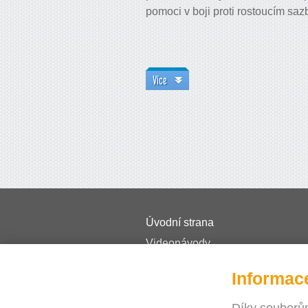
pomoci v boji proti rostoucím saz
Více
Úvodní strana
Videonávody
Ceník
Informac
Časté dotazy
Journal
Díky souborům