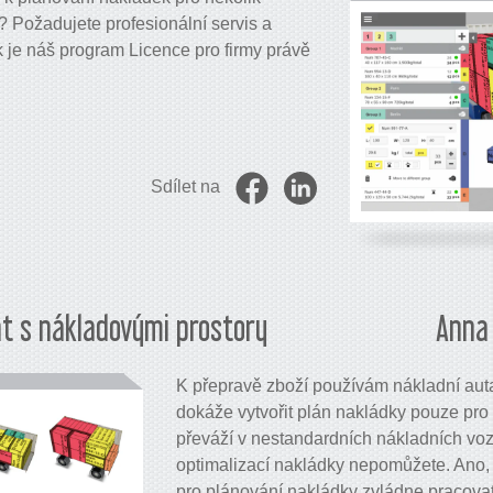
 Požadujete profesionální servis a
 je náš program Licence pro firmy právě
Sdílet na
t s nákladovými prostory
Anna 
K přepravě zboží používám nákladní aut
dokáže vytvořit plán nakládky pouze pro
převáží v nestandardních nákladních voze
optimalizací nakládky nepomůžete. Ano, l
pro plánování nakládky zvládne pracova