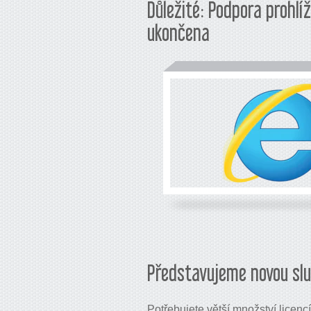
Důležité: Podpora prohlí
ukončena
Představujeme novou slu
Potřebujete větší množství licenc