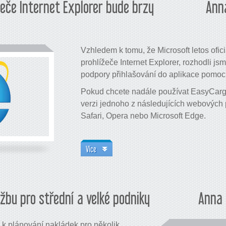
žeče Internet Explorer bude brzy
Anna
Vzhledem k tomu, že Microsoft letos ofi
prohlížeče Internet Explorer, rozhodli j
podpory přihlašování do aplikace pomocí
Pokud chcete nadále používat EasyCargo
verzi jednoho z následujících webových 
Safari, Opera nebo Microsoft Edge.
Více
žbu pro střední a velké podniky
Anna 
í k plánování nakládek pro několik