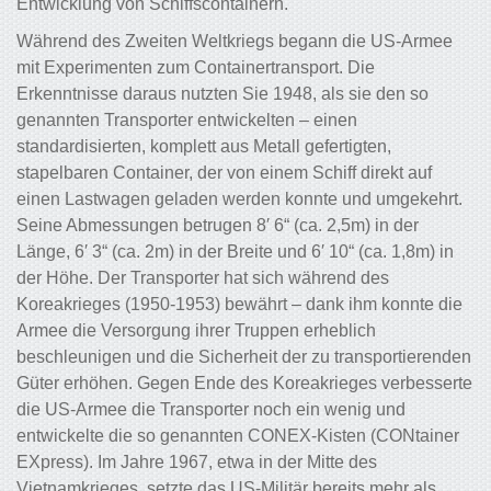
Entwicklung von Schiffscontainern.
Während des Zweiten Weltkriegs begann die US-Armee
mit Experimenten zum Containertransport. Die
Erkenntnisse daraus nutzten Sie 1948, als sie den so
genannten Transporter entwickelten – einen
standardisierten, komplett aus Metall gefertigten,
stapelbaren Container, der von einem Schiff direkt auf
einen Lastwagen geladen werden konnte und umgekehrt.
Seine Abmessungen betrugen 8′ 6“ (ca. 2,5m) in der
Länge, 6′ 3“ (ca. 2m) in der Breite und 6′ 10“ (ca. 1,8m) in
der Höhe. Der Transporter hat sich während des
Koreakrieges (1950-1953) bewährt – dank ihm konnte die
Armee die Versorgung ihrer Truppen erheblich
beschleunigen und die Sicherheit der zu transportierenden
Güter erhöhen. Gegen Ende des Koreakrieges verbesserte
die US-Armee die Transporter noch ein wenig und
entwickelte die so genannten CONEX-Kisten (CONtainer
EXpress). Im Jahre 1967, etwa in der Mitte des
Vietnamkrieges, setzte das US-Militär bereits mehr als