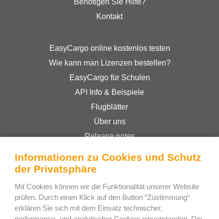
Benötigen Sie Hilfe?
Kontakt
EasyCargo online kostenlos testen
Wie kann man Lizenzen bestellen?
EasyCargo für Schulen
API Info & Beispiele
Flugblätter
Über uns
Release notes
Online-Shop
Informationen zu Cookies und Schutz
Geschäftsbedingungen
der Privatsphäre
Privacy Policy
Mit Cookies können wir die Funktionalität unserer Website
prüfen. Durch einen Klick auf den Button “Zustimmung“
erklären Sie sich mit dem Einsatz technischer,
Bee Interactive s.r.o.
performance- und analytischer Cookies einverstanden. Die