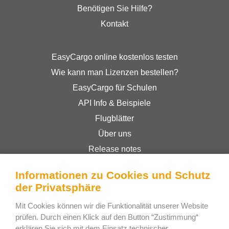
Benötigen Sie Hilfe?
Kontakt
EasyCargo online kostenlos testen
Wie kann man Lizenzen bestellen?
EasyCargo für Schulen
API Info & Beispiele
Flugblätter
Über uns
Release notes
Online-Shop
Informationen zu Cookies und Schutz
Geschäftsbedingungen
der Privatsphäre
Privacy Policy
Mit Cookies können wir die Funktionalität unserer Website
prüfen. Durch einen Klick auf den Button “Zustimmung“
erklären Sie sich mit dem Einsatz technischer,
Bee Interactive s.r.o.