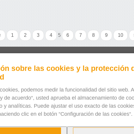
<
1
2
3
4
5
6
7
8
9
10
Prueba EasyCargo online gratis
ón sobre las cookies y la protección d
¿Cómo pedir las licencias y tickets?
ad
EasyCargo para las escuelas
Información y ejemplos de la API
cookies, podemos medir la funcionalidad del sitio web. A
oy de acuerdo“, usted aprueba el almacenamiento de coo
Folletos
R
o y analíticas. Puede ajustar el uso exacto de las cooki
Sobre nosotros
aciendo clic en el botón “Configuración de las cookies“.
Actualizaciones
Eshop
Términos y condiciones