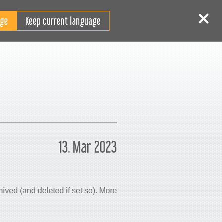
ES
niciar sesión
Registrarse
Keep current language
13. Mar 2023
ived (and deleted if set so). More