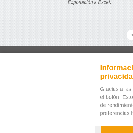
Exportación a Excel
.
Inicio
Informaci
Videotutoriales
privacid
Precios
Preguntas frecuentes
Gracias a las 
el botón “Est
Casos de uso
de rendimient
Revista
preferencias h
Blog
¿Necesita ayuda?
Contáctenos