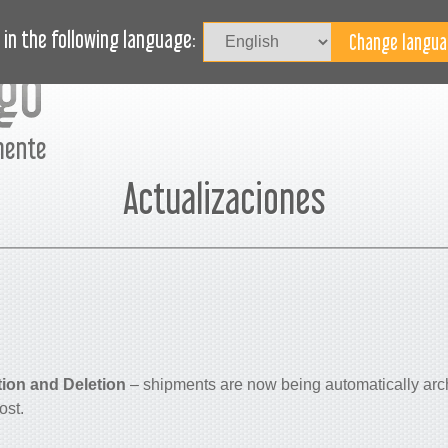
I
ASOS DE USO
REVISTA
BLOG
¿NECESITA AYUDA?
in the following language:
mente
Actualizaciones
3
ion and Deletion
–
shipments are now being automatically arch
ost.