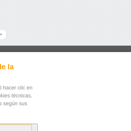
>
Bee Interactive s.r.o.
e la
U Pekarky 484/1a
180 00 Praga 8 – Liben
República Checa
l hacer clic en
kies técnicas,
esponderemos sus dudas por WhatsApp
es según sus