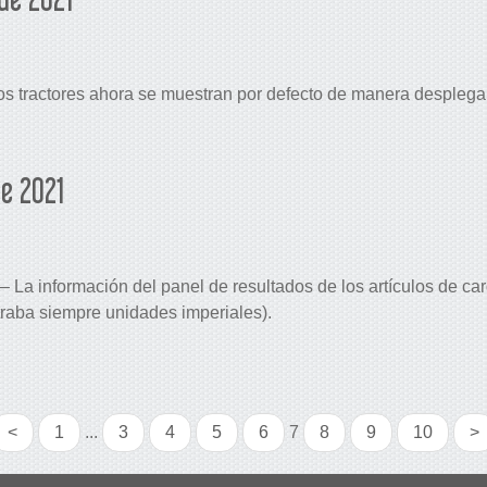
os tractores ahora se muestran por defecto de manera desplega
de 2021
– La información del panel de resultados de los artículos de c
traba siempre unidades imperiales).
<
1
...
3
4
5
6
7
8
9
10
>