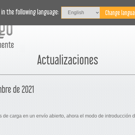
I
ASOS DE USO
REVISTA
BLOG
¿NECESITA AYUDA?
in the following language:
mente
Actualizaciones
mbre de 2021
los de carga en un envío abierto, ahora el modo de introducción 