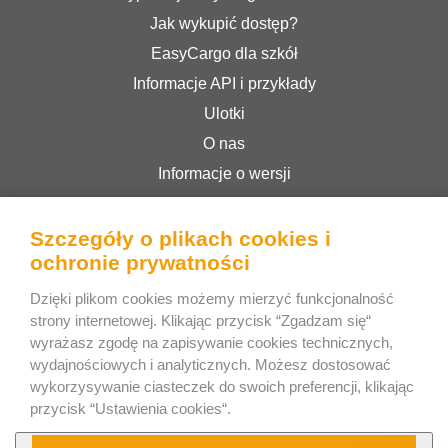
Jak wykupić dostęp?
EasyCargo dla szkół
Informacje API i przykłady
Ulotki
O nas
Informacje o wersji
Sklep internetowy
Regulamin serwisu
Szczegóły o plikach cookies i
ochronie prywatności
Polityka prywatności
Dzięki plikom cookies możemy mierzyć funkcjonalność
strony internetowej. Klikając przycisk “Zgadzam się“
Bee Interactive s.r.o.
wyrażasz zgodę na zapisywanie cookies technicznych,
U Pekarky 484/1a
wydajnościowych i analyticznych. Możesz dostosować
wykorzysywanie ciasteczek do swoich preferencji, klikając
180 00 Prague 8 – Liben
przycisk “Ustawienia cookies“.
Republika Czeska