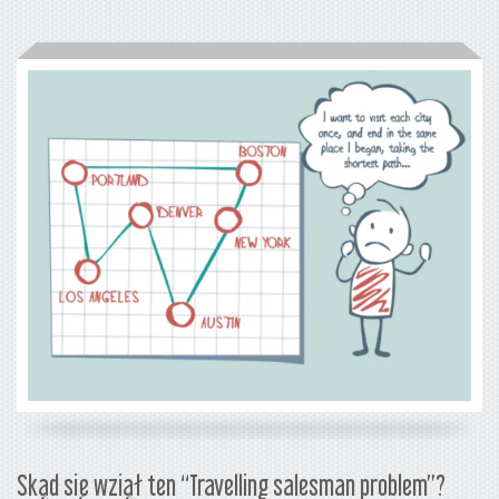
Skąd się wziął ten “Travelling salesman problem”?