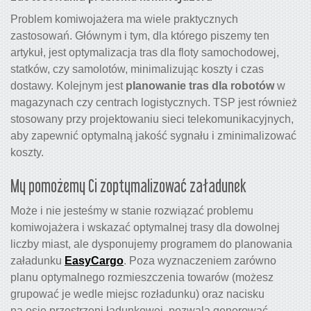
Problem komiwojażera ma wiele praktycznych
zastosowań. Głównym i tym, dla którego piszemy ten
artykuł, jest optymalizacja tras dla floty samochodowej,
statków, czy samolotów, minimalizując koszty i czas
dostawy. Kolejnym jest
planowanie tras dla robotów
w
magazynach czy centrach logistycznych. TSP jest również
stosowany przy projektowaniu sieci telekomunikacyjnych,
aby zapewnić optymalną jakość sygnału i zminimalizować
koszty.
My pomożemy Ci zoptymalizować załadunek
Może i nie jesteśmy w stanie rozwiązać problemu
komiwojażera i wskazać optymalnej trasy dla dowolnej
liczby miast, ale dysponujemy programem do planowania
załadunku
EasyCargo
. Poza wyznaczeniem zarówno
planu optymalnego rozmieszczenia towarów (możesz
grupować je wedle miejsc rozładunku) oraz nacisku
na osie przestrzeni ładunkowej, pozwala generować