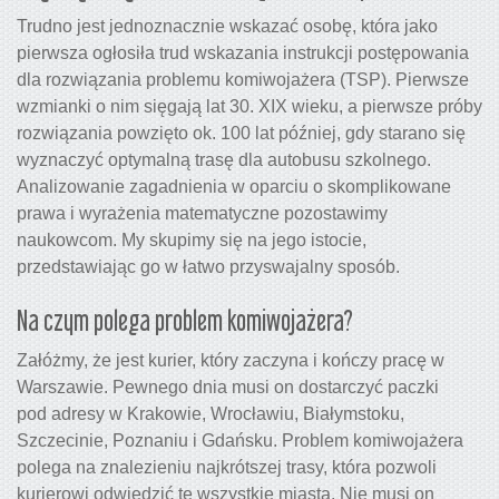
Trudno jest jednoznacznie wskazać osobę, która jako
pierwsza ogłosiła trud wskazania instrukcji postępowania
dla rozwiązania problemu komiwojażera (TSP). Pierwsze
wzmianki o nim sięgają lat 30. XIX wieku, a pierwsze próby
rozwiązania powzięto ok. 100 lat później, gdy starano się
wyznaczyć optymalną trasę dla autobusu szkolnego.
Analizowanie zagadnienia w oparciu o skomplikowane
prawa i wyrażenia matematyczne pozostawimy
naukowcom. My skupimy się na jego istocie,
przedstawiając go w łatwo przyswajalny sposób.
Na czym polega problem komiwojażera?
Załóżmy, że jest kurier, który zaczyna i kończy pracę w
Warszawie. Pewnego dnia musi on dostarczyć paczki
pod adresy w Krakowie, Wrocławiu, Białymstoku,
Szczecinie, Poznaniu i Gdańsku. Problem komiwojażera
polega na znalezieniu najkrótszej trasy, która pozwoli
kurierowi odwiedzić te wszystkie miasta. Nie musi on