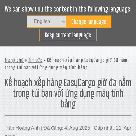
We can show you the content in the following language:
Togg
navig
Xếp hàng hiệu quả
Keep current language
Trang chủ
»
Tin tức
» Kế hoạch xếp hàng EasyCargo giờ đã nằm
trong túi bạn với ứng dụng máy tính bảng
Kế hoạch xếp hàng EasyCargo giờ đã nằm
trong túi bạn với ứng dụng máy tính
bảng
Trần Hoàng Anh | Đã đăng: 4. Aug 2025 | Cập nhật: 21. Apr