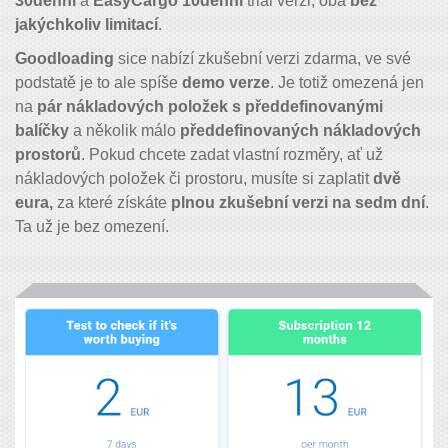
30denní
a
EasyCargo
10denní
trial verzi, oba
bez
jakýchkoliv limitací
.
Goodloading
sice nabízí zkušební verzi zdarma, ve své
podstatě je to ale spíše
demo verze
. Je totiž omezená jen
na
pár nákladových položek s předdefinovanými
balíčky
a několik málo
předdefinovaných nákladových
prostorů
. Pokud chcete zadat vlastní rozměry, ať už
nákladových položek či prostoru, musíte si zaplatit
dvě
eura,
za které získáte
plnou zkušební verzi na sedm dní
.
Ta už je bez omezení.