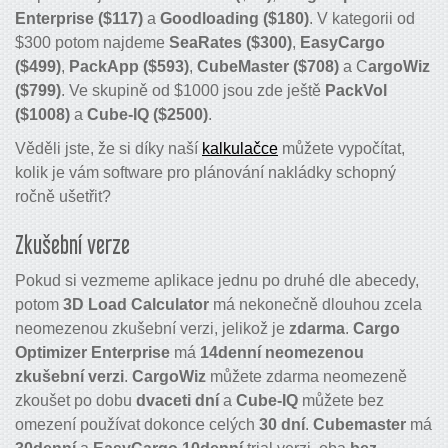
Enterprise ($117)
a
Goodloading ($180)
. V kategorii od
$300 potom najdeme
SeaRates ($300)
,
EasyCargo
($499)
,
PackApp ($593)
,
CubeMaster ($708)
a C
argoWiz
($799)
. Ve skupině od $1000 jsou zde ještě
PackVol
($1008)
a
Cube-IQ ($2500)
.
Věděli jste, že si díky naší
kalkulačce
můžete vypočítat,
kolik je vám software pro plánování nakládky schopný
ročně ušetřit?
Zkušební verze
Pokud si vezmeme aplikace jednu po druhé dle abecedy,
potom
3D Load Calculator
má nekonečně dlouhou zcela
neomezenou zkušební verzi, jelikož je
zdarma
.
Cargo
Optimizer Enterprise
má
14denní neomezenou
zkušební verzi
.
CargoWiz
můžete zdarma neomezeně
zkoušet po dobu
dvaceti dní
a
Cube-IQ
můžete bez
omezení používat dokonce celých
30 dní
.
Cubemaster
má