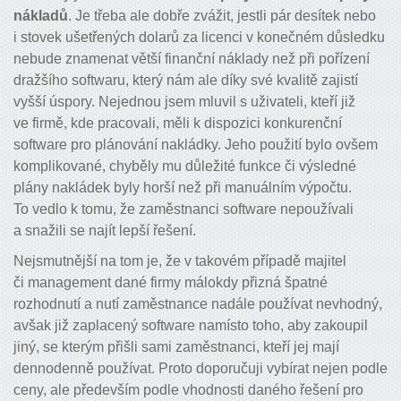
nákladů
. Je třeba ale dobře zvážit, jestli pár desítek nebo
i stovek ušetřených dolarů za licenci v konečném důsledku
nebude znamenat větší finanční náklady než při pořízení
dražšího softwaru, který nám ale díky své kvalitě zajistí
vyšší úspory. Nejednou jsem mluvil s uživateli, kteří již
ve firmě, kde pracovali, měli k dispozici konkurenční
software pro plánování nakládky. Jeho použití bylo ovšem
komplikované, chyběly mu důležité funkce či výsledné
plány nakládek byly horší než při manuálním výpočtu.
To vedlo k tomu, že zaměstnanci software nepoužívali
a snažili se najít lepší řešení.
Nejsmutnější na tom je, že v takovém případě majitel
či management dané firmy málokdy přizná špatné
rozhodnutí a nutí zaměstnance nadále používat nevhodný,
avšak již zaplacený software namísto toho, aby zakoupil
jiný, se kterým přišli sami zaměstnanci, kteří jej mají
dennodenně používat. Proto doporučuji vybírat nejen podle
ceny, ale především podle vhodnosti daného řešení pro