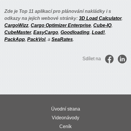
Zde je Top 11 aplikací pro plánování nakládky i s
odkazy na jejich webové stránky:
3D Load Calculator
,
CargoWizz
,
Cargo Optimizer Enterprise
,
Cube-IQ
,
CubeMaster
,
EasyCargo
,
Goodloading
,
Load!
,
PackApp
,
PackVol
, a
SeaRates
.
Sdílet na
Úvodní strana
Videonávody
Ceník