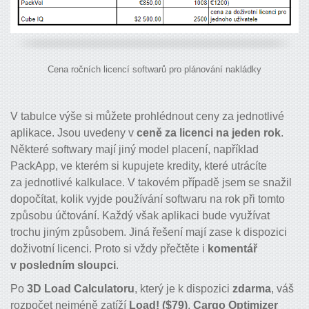
Cena ročních licencí softwarů pro plánování nakládky
V tabulce výše si můžete prohlédnout ceny za jednotlivé
aplikace. Jsou uvedeny v
ceně za licenci na jeden rok
.
Některé softwary mají jiný model placení, například
PackApp, ve kterém si kupujete kredity, které utrácíte
za jednotlivé kalkulace. V takovém případě jsem se snažil
dopočítat, kolik vyjde používání softwaru na rok při tomto
způsobu účtování. Každý však aplikaci bude využívat
trochu jiným způsobem. Jiná řešení mají zase k dispozici
doživotní licenci. Proto si vždy přečtěte i
komentář
v posledním sloupci
.
Po
3D Load Calculatoru
, který je k dispozici
zdarma
, váš
rozpočet nejméně zatíží
Load! ($79)
,
Cargo Optimizer