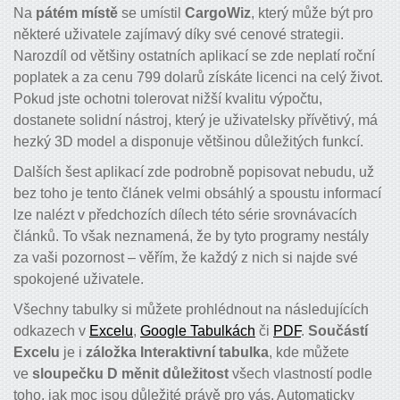
Na
pátém místě
se umístil
CargoWiz
, který může být pro
některé uživatele zajímavý díky své cenové strategii.
Narozdíl od většiny ostatních aplikací se zde neplatí roční
poplatek a za cenu 799 dolarů získáte licenci na celý život.
Pokud jste ochotni tolerovat nižší kvalitu výpočtu,
dostanete solidní nástroj, který je uživatelsky přívětivý, má
hezký 3D model a disponuje většinou důležitých funkcí.
Dalších šest aplikací zde podrobně popisovat nebudu, už
bez toho je tento článek velmi obsáhlý a spoustu informací
lze nalézt v předchozích dílech této série srovnávacích
článků. To však neznamená, že by tyto programy nestály
za vaši pozornost – věřím, že každý z nich si najde své
spokojené uživatele.
Všechny tabulky si můžete prohlédnout na následujících
odkazech v
Excelu
,
Google Tabulkách
či
PDF
.
Součástí
Excelu
je i
záložka Interaktivní tabulka
, kde můžete
ve
sloupečku D měnit důležitost
všech vlastností podle
toho, jak moc jsou důležité právě pro vás. Automaticky