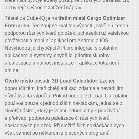
které mají být vykládány postupně v různých destinacích,
a chybějící výpočet zatížení náprav.
Těsně za Cube-IQ je na
třetím místě Cargo Optimizer
Enterprise
. Ten zaujme kvalitou výpočtu, skvělou cenou,
podporou různých tvarů položek, ucházející uživatelskou
přívětivostí a mobilní aplikací pro Android a iOS.
Nevýhodou je chybějící API pro integraci s ostatními
aplikacemi a systémy, chybějící prioritní skupiny
a paletizace a nutnost instalace – aplikace totiž není
online.
Čtvrté místo
obsadil
3D Load Calculator
. Lze jej
doporučit těm, kteří chtějí aplikaci zdarma a nevadí jim
nízká kvalita výpočtu. Pokud budete 3D Load Calculator
používat pouze k jednodušším nakládkám, jedná se o
skvělý nástroj, který je velmi jednoduchý k používání
a překvapí podporou paletizace či různých tvarů
nákladových položek. Při složitějších nakládkách bych
však sáhnul po některém z placených programů.