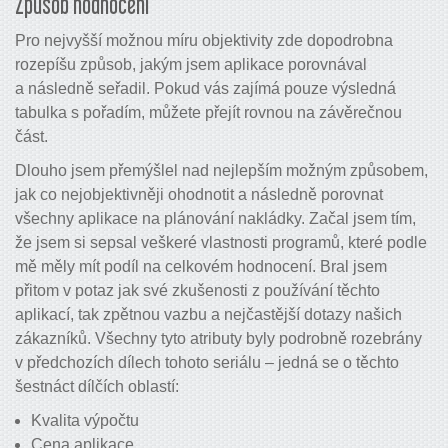
Způsob hodnocení
Pro nejvyšší možnou míru objektivity zde dopodrobna
rozepíšu způsob, jakým jsem aplikace porovnával
a následně seřadil. Pokud vás zajímá pouze výsledná
tabulka s pořadím, můžete přejít rovnou na závěrečnou
část.
Dlouho jsem přemýšlel nad nejlepším možným způsobem,
jak co nejobjektivněji ohodnotit a následně porovnat
všechny aplikace na plánování nakládky. Začal jsem tím,
že jsem si sepsal veškeré vlastnosti programů, které podle
mě měly mít podíl na celkovém hodnocení. Bral jsem
přitom v potaz jak své zkušenosti z používání těchto
aplikací, tak zpětnou vazbu a nejčastější dotazy našich
zákazníků. Všechny tyto atributy byly podrobně rozebrány
v předchozích dílech tohoto seriálu – jedná se o těchto
šestnáct dílčích oblastí:
Kvalita výpočtu
Cena aplikace