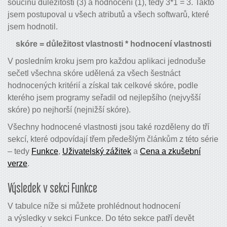
součinu důležitosti (3) a hodnocení (1), tedy 3*1 = 3. Takto
jsem postupoval u všech atributů a všech softwarů, které
jsem hodnotil.
skóre = důležitost vlastnosti * hodnocení vlastnosti
V posledním kroku jsem pro každou aplikaci jednoduše
sečetl všechna skóre udělená za všech šestnáct
hodnocených kritérií a získal tak celkové skóre, podle
kterého jsem programy seřadil od nejlepšího (nejvyšší
skóre) po nejhorší (nejnižší skóre).
Všechny hodnocené vlastnosti jsou také rozděleny do tří
sekcí, které odpovídají třem předešlým článkům z této série
– tedy
Funkce
,
Uživatelský zážitek
a
Cena a zkušební
verze
.
Výsledek v sekci Funkce
V tabulce níže si můžete prohlédnout hodnocení
a výsledky v sekci Funkce. Do této sekce patří devět