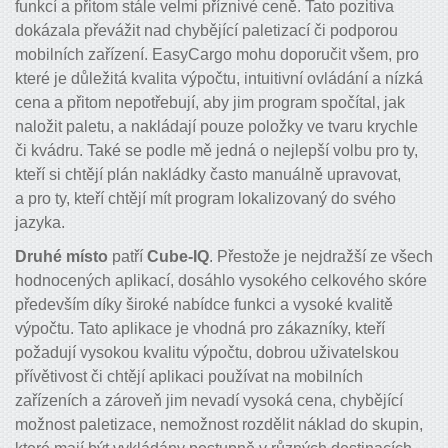
funkcí a přitom stále velmi příznivé ceně. Tato pozitiva
dokázala převážit nad chybějící paletizací či podporou
mobilních zařízení. EasyCargo mohu doporučit všem, pro
které je důležitá kvalita výpočtu, intuitivní ovládání a nízká
cena a přitom nepotřebují, aby jim program spočítal, jak
naložit paletu, a nakládají pouze položky ve tvaru krychle
či kvádru. Také se podle mě jedná o nejlepší volbu pro ty,
kteří si chtějí plán nakládky často manuálně upravovat,
a pro ty, kteří chtějí mít program lokalizovaný do svého
jazyka.
Druhé místo
patří
Cube-IQ
. Přestože je nejdražší ze všech
hodnocených aplikací, dosáhlo vysokého celkového skóre
především díky široké nabídce funkci a vysoké kvalitě
výpočtu. Tato aplikace je vhodná pro zákazníky, kteří
požadují vysokou kvalitu výpočtu, dobrou uživatelskou
přívětivost či chtějí aplikaci používat na mobilních
zařízeních a zároveň jim nevadí vysoká cena, chybějící
možnost paletizace, nemožnost rozdělit náklad do skupin,