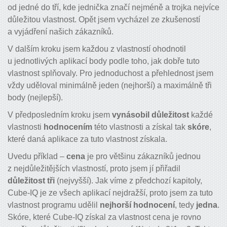
od jedné do tří, kde jednička značí nejméně a trojka nejvíce
důležitou vlastnost. Opět jsem vycházel ze zkušeností
a vyjádření našich zákazníků.
V dalším kroku jsem každou z vlastností ohodnotil
u jednotlivých aplikací body podle toho, jak dobře tuto
vlastnost splňovaly. Pro jednoduchost a přehlednost jsem
vždy uděloval minimálně jeden (nejhorší) a maximálně tři
body (nejlepší).
V předposledním kroku jsem
vynásobil důležitost
každé
vlastnosti
hodnocením
této vlastnosti a získal tak
skóre
,
které daná aplikace za tuto vlastnost získala.
Uvedu příklad –
cena
je pro většinu zákazníků jednou
z nejdůležitějších vlastností, proto jsem jí přiřadil
důležitost tři
(nejvyšší). Jak víme z předchozí kapitoly,
Cube-IQ je ze všech aplikací nejdražší, proto jsem za tuto
vlastnost programu udělil
nejhorší hodnocení
, tedy
jedna
.
Skóre, které Cube-IQ získal za vlastnost cena je rovno