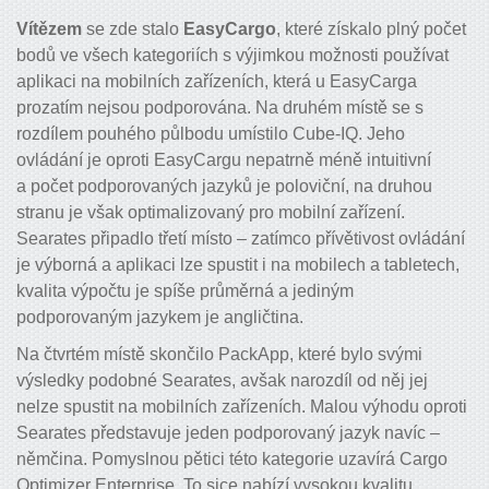
Vítězem
se zde stalo
EasyCargo
, které získalo plný počet
bodů ve všech kategoriích s výjimkou možnosti používat
aplikaci na mobilních zařízeních, která u EasyCarga
prozatím nejsou podporována. Na druhém místě se s
rozdílem pouhého půlbodu umístilo Cube-IQ. Jeho
ovládání je oproti EasyCargu nepatrně méně intuitivní
a počet podporovaných jazyků je poloviční, na druhou
stranu je však optimalizovaný pro mobilní zařízení.
Searates připadlo třetí místo – zatímco přívětivost ovládání
je výborná a aplikaci lze spustit i na mobilech a tabletech,
kvalita výpočtu je spíše průměrná a jediným
podporovaným jazykem je angličtina.
Na čtvrtém místě skončilo PackApp, které bylo svými
výsledky podobné Searates, avšak narozdíl od něj jej
nelze spustit na mobilních zařízeních. Malou výhodu oproti
Searates představuje jeden podporovaný jazyk navíc –
němčina. Pomyslnou pětici této kategorie uzavírá Cargo
Optimizer Enterprise. To sice nabízí vysokou kvalitu