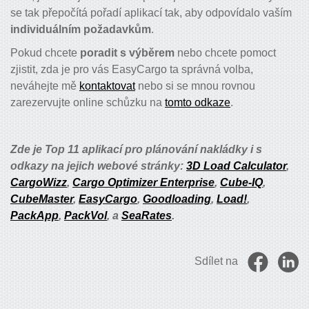
se tak přepočítá pořadí aplikací tak, aby odpovídalo vaším
individuálním požadavkům
.
Pokud chcete
poradit s výběrem
nebo chcete pomoct
zjistit, zda je pro vás EasyCargo ta správná volba,
neváhejte mě
kontaktovat
nebo si se mnou rovnou
zarezervujte online schůzku na
tomto odkaze
.
Zde je Top 11 aplikací pro plánování nakládky i s
odkazy na jejich webové stránky:
3D Load Calculator
,
CargoWizz
,
Cargo Optimizer Enterprise
,
Cube-IQ
,
CubeMaster
,
EasyCargo
,
Goodloading
,
Load!
,
PackApp
,
PackVol
, a
SeaRates
.
Sdílet na