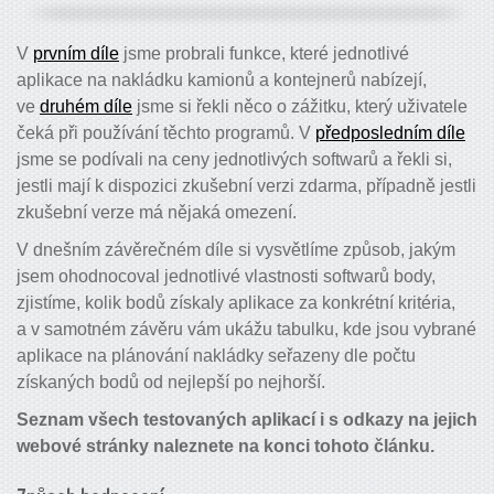
V
prvním díle
jsme probrali funkce, které jednotlivé
aplikace na nakládku kamionů a kontejnerů nabízejí,
ve
druhém díle
jsme si řekli něco o zážitku, který uživatele
čeká při používání těchto programů. V
předposledním díle
jsme se podívali na ceny jednotlivých softwarů a řekli si,
jestli mají k dispozici zkušební verzi zdarma, případně jestli
zkušební verze má nějaká omezení.
V dnešním závěrečném díle si vysvětlíme způsob, jakým
jsem ohodnocoval jednotlivé vlastnosti softwarů body,
zjistíme, kolik bodů získaly aplikace za konkrétní kritéria,
a v samotném závěru vám ukážu tabulku, kde jsou vybrané
aplikace na plánování nakládky seřazeny dle počtu
získaných bodů od nejlepší po nejhorší.
Seznam všech testovaných aplikací i s odkazy na jejich
webové stránky naleznete na konci tohoto článku.