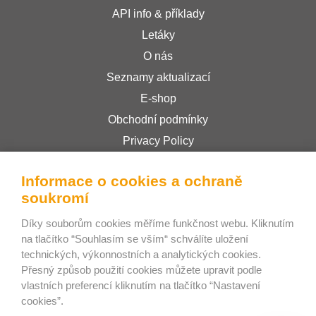
API info & příklady
Letáky
O nás
Seznamy aktualizací
E-shop
Obchodní podmínky
Privacy Policy
Informace o cookies a ochraně
Bee Interactive s.r.o.
soukromí
U Pekařky 484/1a
Díky souborům cookies měříme funkčnost webu. Kliknutím
180 00 Praha 8 – Libeň
na tlačítko “Souhlasím se vším“ schválíte uložení
Česká republika
technických, výkonnostních a analytických cookies.
Přesný způsob použití cookies můžete upravit podle
IČ: 02478358
vlastních preferencí kliknutím na tlačítko “Nastavení
DIČ: CZ02478358
cookies”.