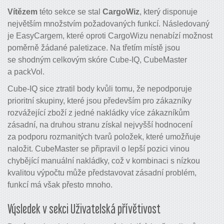
Vítězem
této sekce se stal
CargoWiz
, který disponuje
největším množstvím požadovaných funkcí. Následovaný
je EasyCargem, které oproti CargoWizu nenabízí možnost
poměrně žádané paletizace. Na třetím místě jsou
se shodným celkovým skóre Cube-IQ, CubeMaster
a packVol.
Cube-IQ sice ztratil body kvůli tomu, že nepodporuje
prioritní skupiny, které jsou především pro zákazníky
rozvážející zboží z jedné nakládky více zákazníkům
zásadní, na druhou stranu získal nejvyšší hodnocení
za podporu rozmanitých tvarů položek, které umožňuje
naložit. CubeMaster se připravil o lepší pozici vinou
chybějící manuální nakládky, což v kombinaci s nízkou
kvalitou výpočtu může představovat zásadní problém,
funkcí má však přesto mnoho.
Výsledek v sekci Uživatelská přívětivost