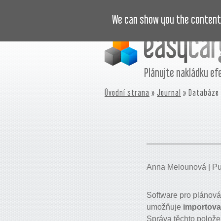
VIDEONÁVODY
CENÍK
JOURNA
We can show you the content 
Plánujte nakládku ef
Úvodní strana
»
Journal
» Databáze 
Anna Melounová | Pub
Software pro plánová
umožňuje
importova
Správa těchto polože