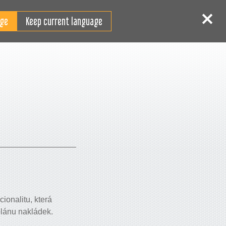
CS
ihlášení
Registrace
Keep current language
ionalitu, která
plánu nakládek.