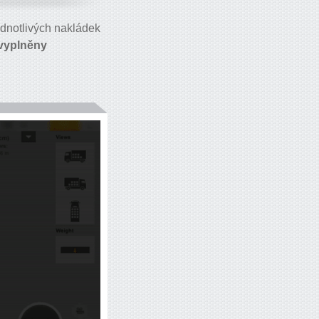
ednotlivých nakládek
vyplněny