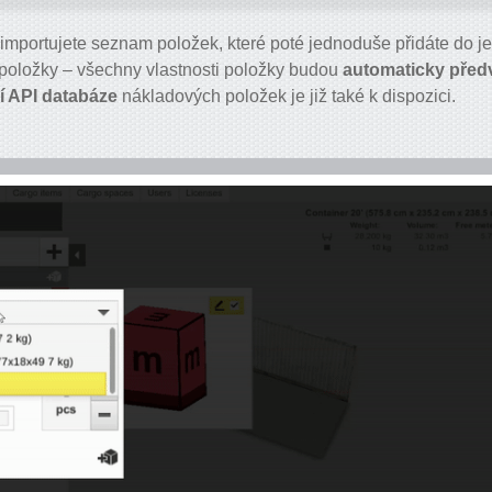
 importujete seznam položek, které poté jednoduše přidáte do j
položky – všechny vlastnosti položky budou
automaticky před
í API databáze
nákladových položek je již také k dispozici.