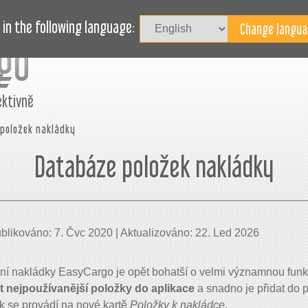
Př
L
BLOG
POTŘEBUJETE POMOC?
in the following language:
ektivně
položek nakládky
Databáze položek nakládky
likováno: 7. Čvc 2020 | Aktualizováno: 22. Led 2026
ní nakládky EasyCargo je opět bohatší o velmi významnou funkc
t nejpoužívanější položky do aplikace
a snadno je přidat do 
k se provádí na nové kartě
Položky k nakládce
.