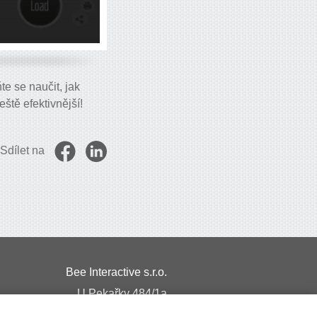
e se naučit, jak
ště efektivnější!
Sdílet na
Bee Interactive s.r.o.
U Pekařky 484/1a
180 00 Praha 8 – Libeň