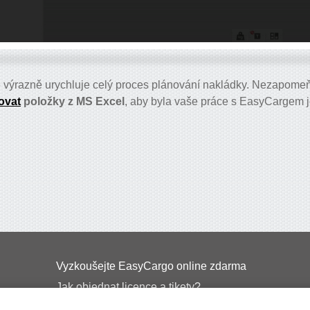
ce výrazně urychluje celý proces plánování nakládky. Nezapomeňt
ovat
položky z MS Excel
, aby byla vaše práce s EasyCargem je
Vyzkoušejte EasyCargo online zdarma
Jak objednat licence a tikety?
EasyCargo do škol