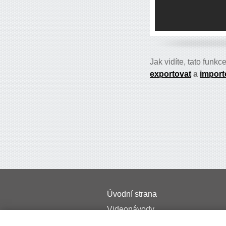
Jak vidíte, tato funk
exportovat
a
import
Úvodní strana
Videonávody
Ceník