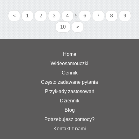
<
1
2
3
4
5
6
7
8
9
10
>
Home
Wideosamouczki
Cennik
Często zadawane pytania
Przykłady zastosowań
Dziennik
Blog
Potrzebujesz pomocy?
Kontakt z nami