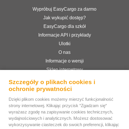
Wypróbuj EasyCargo za darmo
Jak wykupić dostęp?
EasyCargo dla szkół
Informacje API i przykłady
Ulotki
O nas
Informacje o wersji
Sklep internetowy
Regulamin serwisu
Szczegóły o plikach cookies i
Polityka prywatności
ochronie prywatności
Dzięki plikom cookies możemy mierzyć funkcjonalność
strony internetowej. Klikając przycisk “Zgadzam się“
Bee Interactive s.r.o.
wyrażasz zgodę na zapisywanie cookies technicznych,
U Pekarky 484/1a
wydajnościowych i analyticznych. Możesz dostosować
180 00 Prague 8 – Liben
wykorzysywanie ciasteczek do swoich preferencji, klikając