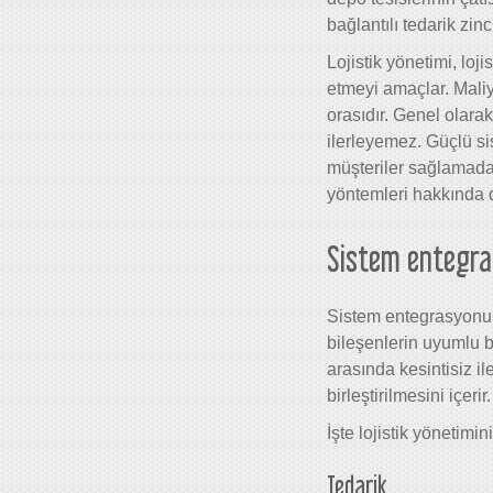
bağlantılı tedarik zin
Lojistik yönetimi, loj
etmeyi amaçlar. Maliye
orasıdır. Genel olar
ilerleyemez. Güçlü si
müşteriler sağlamadak
yöntemleri hakkında da
Sistem entegra
Sistem entegrasyonu, bi
bileşenlerin uyumlu bi
arasında kesintisiz il
birleştirilmesini içerir.
İşte lojistik yönetimin
Tedarik