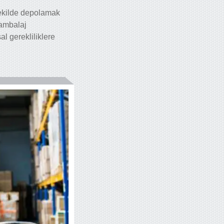
 şekilde depolamak
 ambalaj
l gerekliliklere