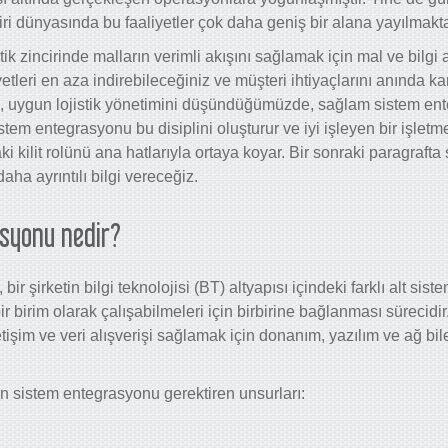
ciri dünyasında bu faaliyetler çok daha geniş bir alana yayılmakta
istik zincirinde malların verimli akışını sağlamak için mal ve bilgi 
tleri en aza indirebileceğiniz ve müşteri ihtiyaçlarını anında ka
ak, uygun lojistik yönetimini düşündüğümüzde, sağlam sistem e
stem entegrasyonu bu disiplini oluşturur ve iyi işleyen bir işle
i kilit rolünü ana hatlarıyla ortaya koyar. Bir sonraki paragraft
ha ayrıntılı bilgi vereceğiz.
syonu nedir?
r şirketin bilgi teknolojisi (BT) altyapısı içindeki farklı alt sist
r birim olarak çalışabilmeleri için birbirine bağlanması sürecidir.
etişim ve veri alışverişi sağlamak için donanım, yazılım ve ağ bil
in
sistem entegrasyonu
gerektiren unsurları: