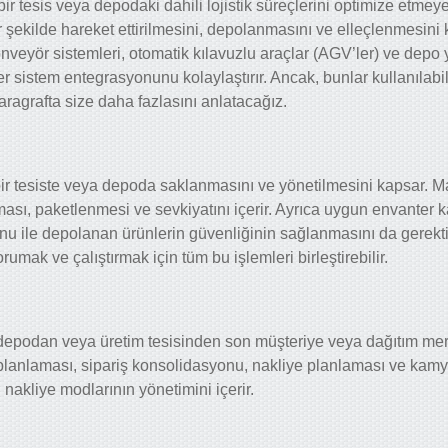
, bir tesis veya depodaki dahili lojistik süreçlerini optimize etmey
bir şekilde hareket ettirilmesini, depolanmasını ve elleçlenmesini
onveyör sistemleri, otomatik kılavuzlu araçlar (AGV’ler) ve depo 
er
sistem entegrasyonunu
kolaylaştırır. Ancak, bunlar kullanılab
paragrafta size daha fazlasını anlatacağız.
r tesiste veya depoda saklanmasını ve yönetilmesini kapsar. Ma
sı, paketlenmesi ve sevkiyatını içerir. Ayrıca uygun envanter ka
onu
ile depolanan ürünlerin güvenliğinin sağlanmasını da gerektiri
orumak ve çalıştırmak için tüm bu işlemleri birleştirebilir.
r depodan veya üretim tesisinden son müşteriye veya dağıtım me
 planlaması, sipariş konsolidasyonu, nakliye planlaması ve kam
i nakliye modlarının yönetimini içerir.