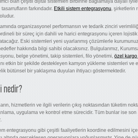
cı olan çeşitli dijital sistemleri birbirine bağlamaya dayalı iyil
tasarrufların farkındadır.
Etkili sistem entegrasyonu
, şirketlerin
oludur.
tamında organizasyonel performansın ve tedarik zinciri verimliliğ
dineli bir süreç için dahili ve harici entegrasyonu içeren lojist
nlatacağız. Eski sistemleri yeni uyarlanmış çözümlerle kurumun
hedefler hakkında bilgi sahibi olacaksınız. Bulgularımız, Kuru
yonu, belge yönetimi, takip sistemleri, filo yönetimi,
özel kargo
nı etkin bir şekilde destekleyen kamyon yükleme sistemleri ve e
k bütünsel bir yaklaşıma duyulan ihtiyacı göstermektedir.
i nedir?
ların, hizmetlerin ve ilgili verilerin çıkış noktasından tüketim nok
lama, uygulama ve kontrol etme sürecidir. Tüm bunlar ise son a
.
tem entegrasyonu gibi çeşitli faaliyetlerin koordine edilmesini içe
ısı altında gerçekleşen operasyonlara yoğunlaşmıştır. Yine de g