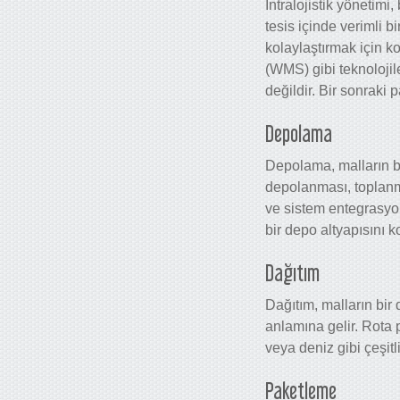
İntralojistik yönetimi
tesis içinde verimli 
kolaylaştırmak için k
(WMS) gibi teknolojil
değildir. Bir sonraki 
Depolama
Depolama, malların bi
depolanması, toplanma
ve
sistem entegrasy
bir depo altyapısını k
Dağıtım
Dağıtım, malların bi
anlamına gelir. Rota
veya deniz gibi çeşitl
Paketleme