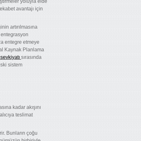
eştirmeler yoluyla elde
 rekabet avantajı için
inin artırılmasına
ik entegrasyon
uza entegre etmeye
msal Kaynak Planlama
 sevkiyatı
sırasında
ski sistem
tasına kadar akışını
lıcıya teslimat
rir. Bunların çoğu
ünümüzün birbiriyle