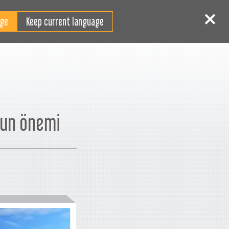
TR
Giriş
Kaydol
Keep current language
nun önemi