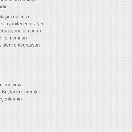
dır.
akışını optimize
rşılayabileceğiniz yer
ntegrasyonu olmadan
tme ile memnun
a sistem entegrasyon
emlerin veya
 Bu, farklı sistemler
eşenlerinin