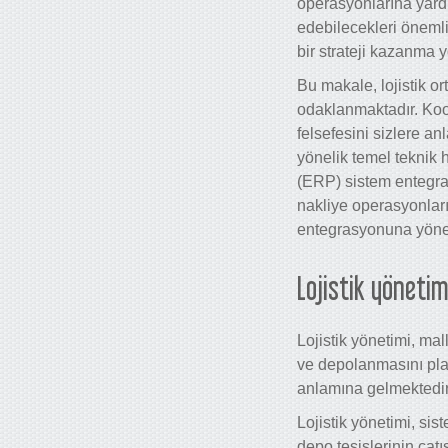
operasyonlarına yardım
edebilecekleri önemli 
bir strateji kazanma y
Bu makale, lojistik or
odaklanmaktadır. Koor
felsefesini sizlere a
yönelik temel teknik 
(ERP) sistem entegras
nakliye operasyonları
entegrasyonuna yöneli
Lojistik yönetim
Lojistik yönetimi, mal
ve depolanmasını plan
anlamına gelmektedir
Lojistik yönetimi, sis
depo tesislerinin çat