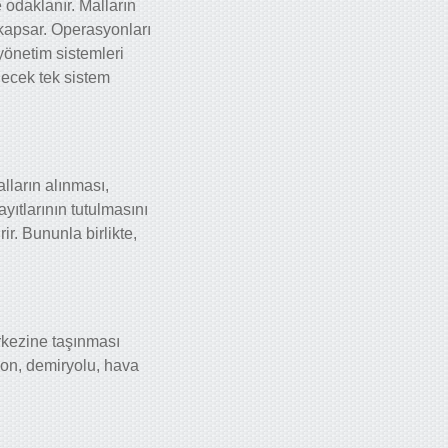
e odaklanır. Malların
 kapsar. Operasyonları
yönetim sistemleri
ilecek tek sistem
lların alınması,
yıtlarının tutulmasını
r. Bununla birlikte,
rkezine taşınması
yon, demiryolu, hava