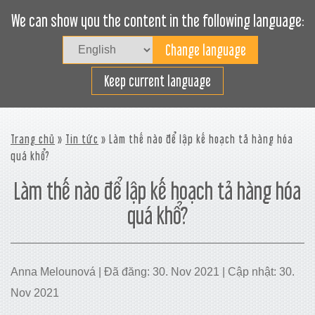
We can show you the content in the following language:
Togg
navig
Xếp hàng hiệu quả
Keep current language
Trang chủ
»
Tin tức
» Làm thế nào để lập kế hoạch tả hàng hóa
quá khổ?
Làm thế nào để lập kế hoạch tả hàng hóa
quá khổ?
Anna Melounová | Đã đăng: 30. Nov 2021 | Cập nhật: 30.
Nov 2021